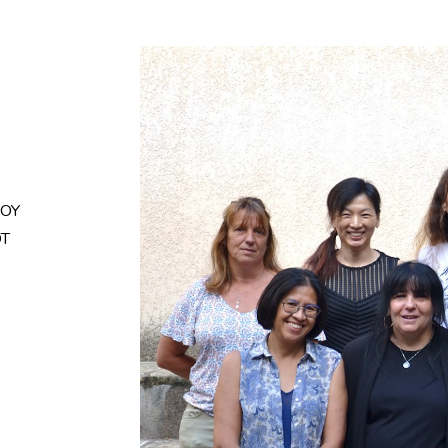
ROY
OT